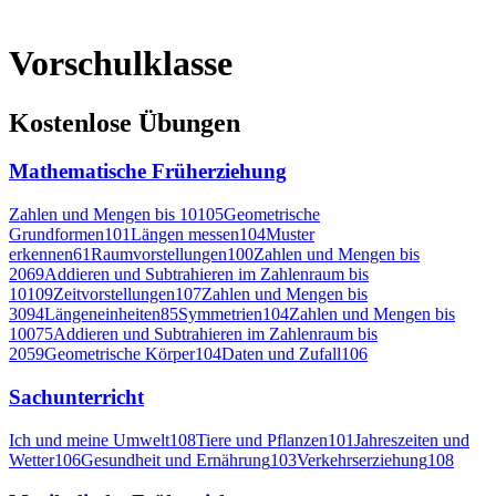
Vorschulklasse
Kostenlose Übungen
Mathematische Früherziehung
Zahlen und Mengen bis 10
105
Geometrische
Grundformen
101
Längen messen
104
Muster
erkennen
61
Raumvorstellungen
100
Zahlen und Mengen bis
20
69
Addieren und Subtrahieren im Zahlenraum bis
10
109
Zeitvorstellungen
107
Zahlen und Mengen bis
30
94
Längeneinheiten
85
Symmetrien
104
Zahlen und Mengen bis
100
75
Addieren und Subtrahieren im Zahlenraum bis
20
59
Geometrische Körper
104
Daten und Zufall
106
Sachunterricht
Ich und meine Umwelt
108
Tiere und Pflanzen
101
Jahreszeiten und
Wetter
106
Gesundheit und Ernährung
103
Verkehrserziehung
108