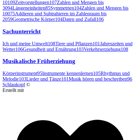
10
109
Zeitvorstellungen
107
Zahlen und Mengen bis
30
94
Längeneinheiten
85
Symmetrien
104
Zahlen und Mengen bis
100
75
Addieren und Subtrahieren im Zahlenraum bis
20
59
Geometrische Körper
104
Daten und Zufall
106
Sachunterricht
Ich und meine Umwelt
108
Tiere und Pflanzen
101
Jahreszeiten und
Wetter
106
Gesundheit und Ernährung
103
Verkehrserziehung
108
Musikalische Früherziehung
Körperinstrument
95
Instrumente kennenlernen
105
Rhythmus und
Melodie
103
Lieder und Tänze
101
Musik hören und beschreiben
96
Schlaukopf
©
Erstellt mit