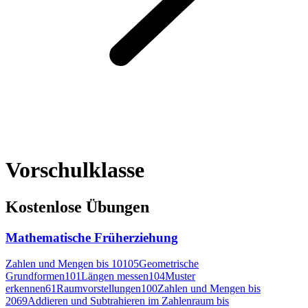
Vorschulklasse
Kostenlose Übungen
Mathematische Früherziehung
Zahlen und Mengen bis 10
105
Geometrische
Grundformen
101
Längen messen
104
Muster
erkennen
61
Raumvorstellungen
100
Zahlen und Mengen bis
20
69
Addieren und Subtrahieren im Zahlenraum bis