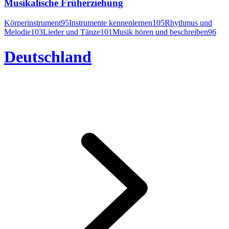
Musikalische Früherziehung
Körperinstrument
95
Instrumente kennenlernen
105
Rhythmus und
Melodie
103
Lieder und Tänze
101
Musik hören und beschreiben
96
Deutschland