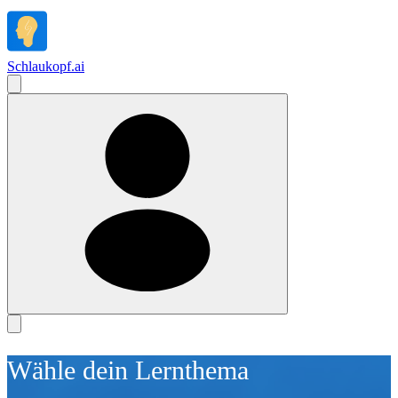
Schlaukopf
.
ai
Wähle dein Lernthema