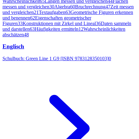
Wahrscheinlichkeit
65
Längen messen und vergleichen
44
Flächen
messen und vergleichen
30
Algebra
60
Bruchrechnung
47
Zeit messen
und vergleichen
21
Textaufgaben
63
Geometrische Figuren erkennen
und benennen
62
Eigenschaften geometrischer
Figuren
33
Konstruktionen mit Zirkel und Lineal
36
Daten sammeln
und darstellen
63
Häufigkeiten ermitteln
12
Wahrscheinlichkeiten
abschätzen
48
Englisch
Schulbuch: Green Line 1 G9 [ISBN 9783128350103]
0