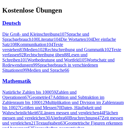
Kostenlose Übungen
Deutsch
Die Groß- und Kleinschreibung
107
Sprache und
Sprachgebrauch
100
Literatur
104
Die Wortarten
104
Der einfache
Satz
108
Kommunikation
104
Texte
verstehen
83
Medien
102
Rechtschreibung und Grammatik
102
Texte
verfassen
92
Rechtschreibung üben
88
Lesen und
Schreiben
101
Wortbedeutung und Wortfeld
105
Wortschatz und
Redewendungen
99
Sprachgebrauch in verschiedenen
Situationen
99
Medien und Sprache
66
Mathematik
Natürliche Zahlen bis 1000
59
Zahlen und
Operationen
67
Geometrie
47
Addition und Subtraktion im
Zahlenraum bis 1000
12
Multiplikation und Division im Zahlenraum
bis 100
27
Größen und Messen
70
Daten, Häufigkeit und
Wahrscheinlichkeit
65
Längen messen und vergleichen
44
Flächen
messen und vergleichen
30
Algebra
60
Bruchrechnung
47
Zeit messen
und vergleichen
21
Textaufgaben
63
Geometrische Figuren erkennen