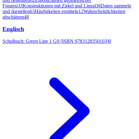
und benennen
62
Eigenschaften geometrischer
Figuren
33
Konstruktionen mit Zirkel und Lineal
36
Daten sammeln
und darstellen
63
Häufigkeiten ermitteln
12
Wahrscheinlichkeiten
abschätzen
48
Englisch
Schulbuch: Green Line 1 G9 [ISBN 9783128350103]
0