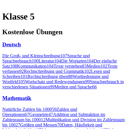
Klasse 5
Kostenlose Übungen
Deutsch
Die Groß- und Kleinschreibung
107
Sprache und
Sprachgebrauch
100
Literatur
104
Die Wortarten
104
Der einfache
Satz
108
Kommunikation
104
Texte verstehen
83
Medien
102
Texte
verfassen
92
Rechtschreibung und Grammatik
102
Lesen und
Schreiben
101
Rechtschreibung üben
88
Wortbedeutung und
Wortfeld
105
Wortschatz und Redewendungen
99
Sprachgebrauch in
verschiedenen Situationen
99
Medien und Sprache
66
Mathematik
Natürliche Zahlen bis 1000
59
Zahlen und
Operationen
67
Geometrie
47
Addition und Subtraktion im
Zahlenraum bis 1000
12
Multiplikation und Division im Zahlenraum
bis 100
27
Größen und Messen
70
Daten, Häufigkeit und