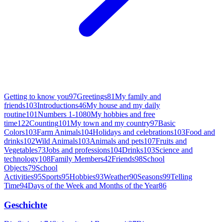
Getting to know you
97
Greetings
81
My family and
friends
103
Introductions
46
My house and my daily
routine
101
Numbers 1-10
80
My hobbies and free
time
122
Counting
101
My town and my country
97
Basic
Colors
103
Farm Animals
104
Holidays and celebrations
103
Food and
drinks
102
Wild Animals
103
Animals and pets
107
Fruits and
Vegetables
73
Jobs and professions
104
Drinks
103
Science and
technology
108
Family Members
42
Friends
98
School
Objects
79
School
Activities
95
Sports
95
Hobbies
93
Weather
90
Seasons
99
Telling
Time
94
Days of the Week and Months of the Year
86
Geschichte