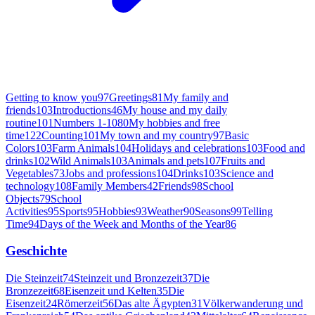
Getting to know you
97
Greetings
81
My family and
friends
103
Introductions
46
My house and my daily
routine
101
Numbers 1-10
80
My hobbies and free
time
122
Counting
101
My town and my country
97
Basic
Colors
103
Farm Animals
104
Holidays and celebrations
103
Food and
drinks
102
Wild Animals
103
Animals and pets
107
Fruits and
Vegetables
73
Jobs and professions
104
Drinks
103
Science and
technology
108
Family Members
42
Friends
98
School
Objects
79
School
Activities
95
Sports
95
Hobbies
93
Weather
90
Seasons
99
Telling
Time
94
Days of the Week and Months of the Year
86
Geschichte
Die Steinzeit
74
Steinzeit und Bronzezeit
37
Die
Bronzezeit
68
Eisenzeit und Kelten
35
Die
Eisenzeit
24
Römerzeit
56
Das alte Ägypten
31
Völkerwanderung und