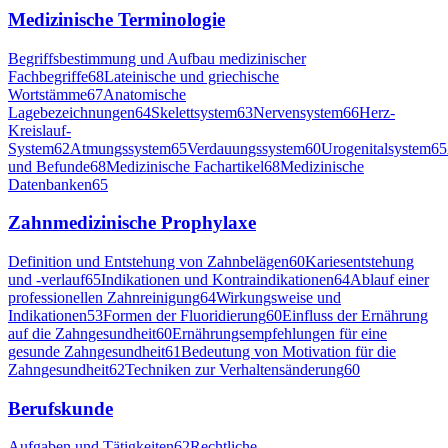
Medizinische Terminologie
Begriffsbestimmung und Aufbau medizinischer
Fachbegriffe
68
Lateinische und griechische
Wortstämme
67
Anatomische
Lagebezeichnungen
64
Skelettsystem
63
Nervensystem
66
Herz-
Kreislauf-
System
62
Atmungssystem
65
Verdauungssystem
60
Urogenitalsystem
65
und Befunde
68
Medizinische Fachartikel
68
Medizinische
Datenbanken
65
Zahnmedizinische Prophylaxe
Definition und Entstehung von Zahnbelägen
60
Kariesentstehung
und -verlauf
65
Indikationen und Kontraindikationen
64
Ablauf einer
professionellen Zahnreinigung
64
Wirkungsweise und
Indikationen
53
Formen der Fluoridierung
60
Einfluss der Ernährung
auf die Zahngesundheit
60
Ernährungsempfehlungen für eine
gesunde Zahngesundheit
61
Bedeutung von Motivation für die
Zahngesundheit
62
Techniken zur Verhaltensänderung
60
Berufskunde
Aufgaben und Tätigkeiten
62
Rechtliche