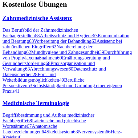
Kostenlose Übungen
Zahnmedizinische Assistenz
Das Berufsbild der Zahnmedizinischen
Fachangestellten
68
Arbeitsschutz und Hygiene
63
Kommunikation
und Beratung
63
Vorbereitung der Behandlung
63
Assistenz bei
zahnärztlichen Eingriffen
62
Nachbereitung der
Behandlung
62
Mundhygiene und Zahngesundheit
39
Durchführung
von Prophylaxemaßnahmen
60
Ernährungsberatung und
Gesundheitsförderung
68
Praxisorganisation und
Verwaltung
63
Abrechnungswesen
60
Datenschutz und
Datensicherheit
28
Fort- und
Weiterbildungsmöglichkeiten
49
Berufliche
Perspektiven
53
Selbstständigkeit und Gründung einer eigenen
Praxis
41
Medizinische Terminologie
Begriffsbestimmung und Aufbau medizinischer
Fachbegriffe
68
Lateinische und griechische
Wortstämme
67
Anatomische
Lagebezeichnungen
64
Skelettsystem
63
Nervensystem
66
Herz-
Kreislauf-