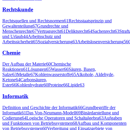
Rechtskunde
Rechtsquellen und Rechtsnormen
61
Rechtsstaatsprinzip und
Gewaltenteilung
67
Grundrechte und
Menschenrechte
67
Vertragsrecht
61
Deliktsrecht
64
Sachenrecht
63
Straf
und Urlaub
44
Arbeitsschutz und
Arbeitssicherheit
65
Sozialversicherung
63
Arbeitslosenversicherung
56
Chemie
Der Aufbau der Materie
60
Chemische
Reaktionen
61
Lösungen
65
Wasser
66
Säuren, Basen,
Salze
63
Metalle
67
Kohlenwasserstoffe
65
Alkohole, Aldehyde,
Ketone
64
Carbonsäuren,
Ester
66
Kohlenhydrate
60
Proteine
66
Lipide
63
Informatik
Definition und Geschichte der Informatik
66
Grundbegriffe der
Informatik
61
Das Von-Neumann-Modell
69
Binärdarstellung und
Codierung
64
Logische Operatoren und Schaltalgebra
63
Aufgaben
und Funktionen von Betriebssystemen
68
Aufbau und Komponenten
von Betriebssystemen
60
Verbreitung und Einsatzgebiete von