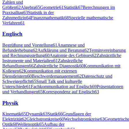
Zahlen und
Größen
62
Algebra
65
Geometrie
61
Statistik
67
Berechnungen im
Praxisalltag
63
Statistik in der
Zahnmedizin
64
Finanzmathematik
68
Spezielle mathematische
Verfahren
61
Englisch
Begrüßung und Vorstellung
61
Anamnese und
Befunderhebung
62
Aufklärung und Beratung
62
Terminvereinbarung
und Rechnungsstellung
60
Anatomie des Gebisses
62
Zahnärztliche
Instrumente und Materialien
61
Zahnärztliche
Behandlungen
66
Zahnärztliche Diagnostik
60
Kommunikation mit
Kollegen
62
Kommunikation mit externen
Dienstleistern
60
Beschwerdemanagement
62
Datenschutz und
Schweigepflicht
65
Small Talk und kulturelle
Unterschiede
61
Fachkommunikation auf Englisch
69
Präsentationen
und Verhandlungen
65
Korrespondenz auf Englisch
63
Physik
Kinematik
65
Dynamik
63
Statik
66
Grundlagen der
Elektrizität
62
Gleichstromkreise
60
Wechselstromkreise
63
Geometrisch
Optik
68
Wellenoptik
65
Aufbau der