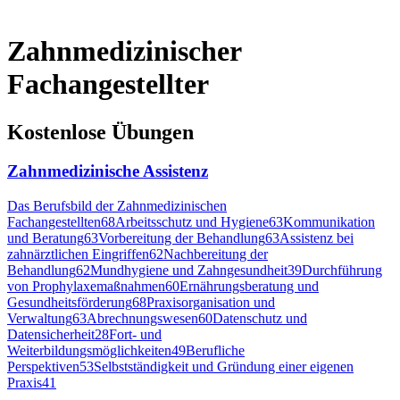
Zahnmedizinischer
Fachangestellter
Kostenlose Übungen
Zahnmedizinische Assistenz
Das Berufsbild der Zahnmedizinischen
Fachangestellten
68
Arbeitsschutz und Hygiene
63
Kommunikation
und Beratung
63
Vorbereitung der Behandlung
63
Assistenz bei
zahnärztlichen Eingriffen
62
Nachbereitung der
Behandlung
62
Mundhygiene und Zahngesundheit
39
Durchführung
von Prophylaxemaßnahmen
60
Ernährungsberatung und
Gesundheitsförderung
68
Praxisorganisation und
Verwaltung
63
Abrechnungswesen
60
Datenschutz und
Datensicherheit
28
Fort- und
Weiterbildungsmöglichkeiten
49
Berufliche
Perspektiven
53
Selbstständigkeit und Gründung einer eigenen
Praxis
41