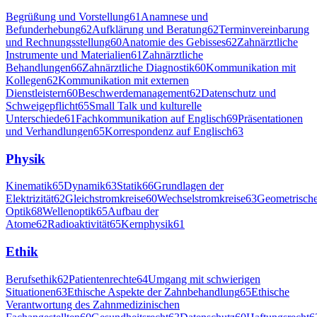
Begrüßung und Vorstellung
61
Anamnese und
Befunderhebung
62
Aufklärung und Beratung
62
Terminvereinbarung
und Rechnungsstellung
60
Anatomie des Gebisses
62
Zahnärztliche
Instrumente und Materialien
61
Zahnärztliche
Behandlungen
66
Zahnärztliche Diagnostik
60
Kommunikation mit
Kollegen
62
Kommunikation mit externen
Dienstleistern
60
Beschwerdemanagement
62
Datenschutz und
Schweigepflicht
65
Small Talk und kulturelle
Unterschiede
61
Fachkommunikation auf Englisch
69
Präsentationen
und Verhandlungen
65
Korrespondenz auf Englisch
63
Physik
Kinematik
65
Dynamik
63
Statik
66
Grundlagen der
Elektrizität
62
Gleichstromkreise
60
Wechselstromkreise
63
Geometrisch
Optik
68
Wellenoptik
65
Aufbau der
Atome
62
Radioaktivität
65
Kernphysik
61
Ethik
Berufsethik
62
Patientenrechte
64
Umgang mit schwierigen
Situationen
63
Ethische Aspekte der Zahnbehandlung
65
Ethische
Verantwortung des Zahnmedizinischen