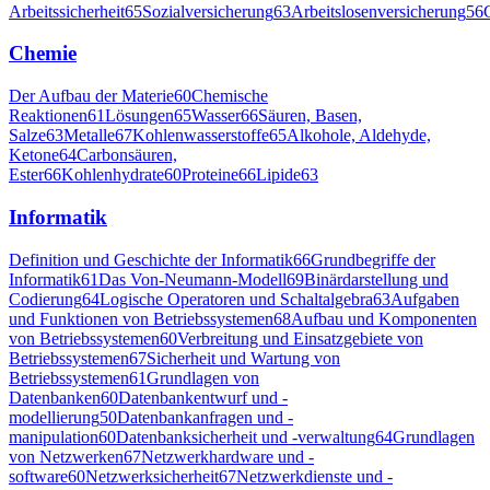
Arbeitssicherheit
65
Sozialversicherung
63
Arbeitslosenversicherung
56
Chemie
Der Aufbau der Materie
60
Chemische
Reaktionen
61
Lösungen
65
Wasser
66
Säuren, Basen,
Salze
63
Metalle
67
Kohlenwasserstoffe
65
Alkohole, Aldehyde,
Ketone
64
Carbonsäuren,
Ester
66
Kohlenhydrate
60
Proteine
66
Lipide
63
Informatik
Definition und Geschichte der Informatik
66
Grundbegriffe der
Informatik
61
Das Von-Neumann-Modell
69
Binärdarstellung und
Codierung
64
Logische Operatoren und Schaltalgebra
63
Aufgaben
und Funktionen von Betriebssystemen
68
Aufbau und Komponenten
von Betriebssystemen
60
Verbreitung und Einsatzgebiete von
Betriebssystemen
67
Sicherheit und Wartung von
Betriebssystemen
61
Grundlagen von
Datenbanken
60
Datenbankentwurf und -
modellierung
50
Datenbankanfragen und -
manipulation
60
Datenbanksicherheit und -verwaltung
64
Grundlagen
von Netzwerken
67
Netzwerkhardware und -
software
60
Netzwerksicherheit
67
Netzwerkdienste und -