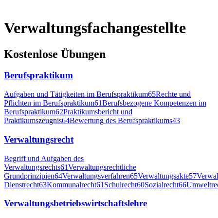
Verwaltungsfachangestellte
Kostenlose Übungen
Berufspraktikum
Aufgaben und Tätigkeiten im Berufspraktikum
65
Rechte und
Pflichten im Berufspraktikum
61
Berufsbezogene Kompetenzen im
Berufspraktikum
62
Praktikumsbericht und
Praktikumszeugnis
64
Bewertung des Berufspraktikums
43
Verwaltungsrecht
Begriff und Aufgaben des
Verwaltungsrechts
61
Verwaltungsrechtliche
Grundprinzipien
64
Verwaltungsverfahren
65
Verwaltungsakte
57
Verwal
Dienstrecht
63
Kommunalrecht
61
Schulrecht
60
Sozialrecht
66
Umweltre
Verwaltungsbetriebswirtschaftslehre