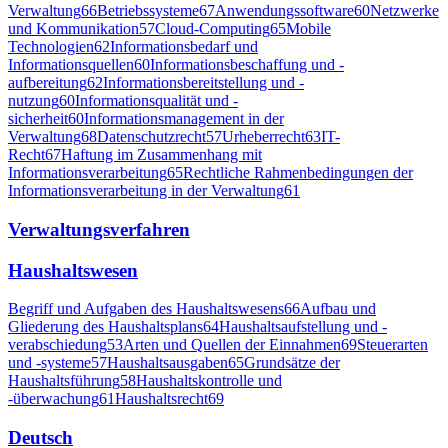
Verwaltung
66
Betriebssysteme
67
Anwendungssoftware
60
Netzwerke
und Kommunikation
57
Cloud-Computing
65
Mobile
Technologien
62
Informationsbedarf und
Informationsquellen
60
Informationsbeschaffung und -
aufbereitung
62
Informationsbereitstellung und -
nutzung
60
Informationsqualität und -
sicherheit
60
Informationsmanagement in der
Verwaltung
68
Datenschutzrecht
57
Urheberrecht
63
IT-
Recht
67
Haftung im Zusammenhang mit
Informationsverarbeitung
65
Rechtliche Rahmenbedingungen der
Informationsverarbeitung in der Verwaltung
61
Verwaltungsverfahren
Haushaltswesen
Begriff und Aufgaben des Haushaltswesens
66
Aufbau und
Gliederung des Haushaltsplans
64
Haushaltsaufstellung und -
verabschiedung
53
Arten und Quellen der Einnahmen
69
Steuerarten
und -systeme
57
Haushaltsausgaben
65
Grundsätze der
Haushaltsführung
58
Haushaltskontrolle und
-überwachung
61
Haushaltsrecht
69
Deutsch