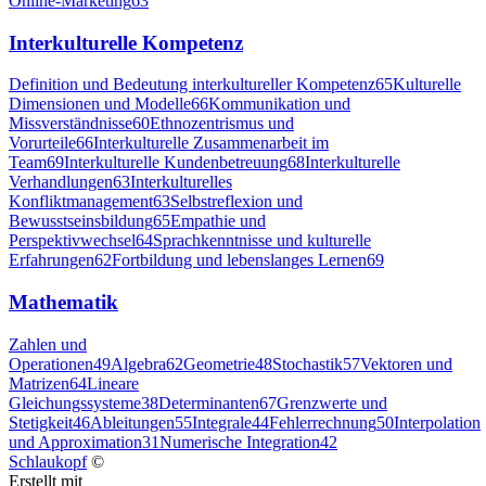
Online-Marketing
63
Interkulturelle Kompetenz
Definition und Bedeutung interkultureller Kompetenz
65
Kulturelle
Dimensionen und Modelle
66
Kommunikation und
Missverständnisse
60
Ethnozentrismus und
Vorurteile
66
Interkulturelle Zusammenarbeit im
Team
69
Interkulturelle Kundenbetreuung
68
Interkulturelle
Verhandlungen
63
Interkulturelles
Konfliktmanagement
63
Selbstreflexion und
Bewusstseinsbildung
65
Empathie und
Perspektivwechsel
64
Sprachkenntnisse und kulturelle
Erfahrungen
62
Fortbildung und lebenslanges Lernen
69
Mathematik
Zahlen und
Operationen
49
Algebra
62
Geometrie
48
Stochastik
57
Vektoren und
Matrizen
64
Lineare
Gleichungssysteme
38
Determinanten
67
Grenzwerte und
Stetigkeit
46
Ableitungen
55
Integrale
44
Fehlerrechnung
50
Interpolation
und Approximation
31
Numerische Integration
42
Schlaukopf
©
Erstellt mit