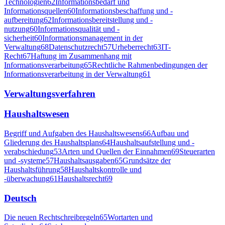
Technologien
62
Informationsbedarf und
Informationsquellen
60
Informationsbeschaffung und -
aufbereitung
62
Informationsbereitstellung und -
nutzung
60
Informationsqualität und -
sicherheit
60
Informationsmanagement in der
Verwaltung
68
Datenschutzrecht
57
Urheberrecht
63
IT-
Recht
67
Haftung im Zusammenhang mit
Informationsverarbeitung
65
Rechtliche Rahmenbedingungen der
Informationsverarbeitung in der Verwaltung
61
Verwaltungsverfahren
Haushaltswesen
Begriff und Aufgaben des Haushaltswesens
66
Aufbau und
Gliederung des Haushaltsplans
64
Haushaltsaufstellung und -
verabschiedung
53
Arten und Quellen der Einnahmen
69
Steuerarten
und -systeme
57
Haushaltsausgaben
65
Grundsätze der
Haushaltsführung
58
Haushaltskontrolle und
-überwachung
61
Haushaltsrecht
69
Deutsch
Die neuen Rechtschreibregeln
65
Wortarten und