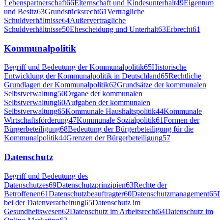
Lebenspartnerschaft
66
Elternschaft und Kindesunterhalt
49
Eigentum
und Besitz
63
Grundstücksrecht
61
Vertragliche
Schuldverhältnisse
64
Außervertragliche
Schuldverhältnisse
50
Ehescheidung und Unterhalt
63
Erbrecht
61
Kommunalpolitik
Begriff und Bedeutung der Kommunalpolitik
65
Historische
Entwicklung der Kommunalpolitik in Deutschland
65
Rechtliche
Grundlagen der Kommunalpolitik
62
Grundsätze der kommunalen
Selbstverwaltung
50
Organe der kommunalen
Selbstverwaltung
60
Aufgaben der kommunalen
Selbstverwaltung
65
Kommunale Haushaltspolitik
44
Kommunale
Wirtschaftsförderung
47
Kommunale Sozialpolitik
61
Formen der
Bürgerbeteiligung
68
Bedeutung der Bürgerbeteiligung für die
Kommunalpolitik
44
Grenzen der Bürgerbeteiligung
57
Datenschutz
Begriff und Bedeutung des
Datenschutzes
69
Datenschutzprinzipien
63
Rechte der
Betroffenen
61
Datenschutzbeauftragter
60
Datenschutzmanagement
65
bei der Datenverarbeitung
65
Datenschutz im
Gesundheitswesen
62
Datenschutz im Arbeitsrecht
64
Datenschutz im