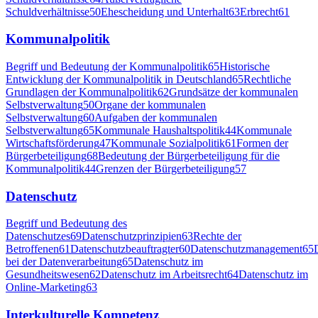
Schuldverhältnisse
50
Ehescheidung und Unterhalt
63
Erbrecht
61
Kommunalpolitik
Begriff und Bedeutung der Kommunalpolitik
65
Historische
Entwicklung der Kommunalpolitik in Deutschland
65
Rechtliche
Grundlagen der Kommunalpolitik
62
Grundsätze der kommunalen
Selbstverwaltung
50
Organe der kommunalen
Selbstverwaltung
60
Aufgaben der kommunalen
Selbstverwaltung
65
Kommunale Haushaltspolitik
44
Kommunale
Wirtschaftsförderung
47
Kommunale Sozialpolitik
61
Formen der
Bürgerbeteiligung
68
Bedeutung der Bürgerbeteiligung für die
Kommunalpolitik
44
Grenzen der Bürgerbeteiligung
57
Datenschutz
Begriff und Bedeutung des
Datenschutzes
69
Datenschutzprinzipien
63
Rechte der
Betroffenen
61
Datenschutzbeauftragter
60
Datenschutzmanagement
65
bei der Datenverarbeitung
65
Datenschutz im
Gesundheitswesen
62
Datenschutz im Arbeitsrecht
64
Datenschutz im
Online-Marketing
63
Interkulturelle Kompetenz