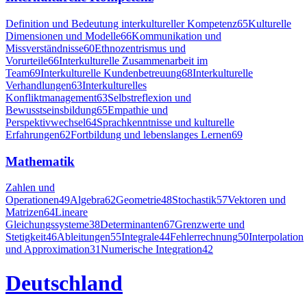
Definition und Bedeutung interkultureller Kompetenz
65
Kulturelle
Dimensionen und Modelle
66
Kommunikation und
Missverständnisse
60
Ethnozentrismus und
Vorurteile
66
Interkulturelle Zusammenarbeit im
Team
69
Interkulturelle Kundenbetreuung
68
Interkulturelle
Verhandlungen
63
Interkulturelles
Konfliktmanagement
63
Selbstreflexion und
Bewusstseinsbildung
65
Empathie und
Perspektivwechsel
64
Sprachkenntnisse und kulturelle
Erfahrungen
62
Fortbildung und lebenslanges Lernen
69
Mathematik
Zahlen und
Operationen
49
Algebra
62
Geometrie
48
Stochastik
57
Vektoren und
Matrizen
64
Lineare
Gleichungssysteme
38
Determinanten
67
Grenzwerte und
Stetigkeit
46
Ableitungen
55
Integrale
44
Fehlerrechnung
50
Interpolation
und Approximation
31
Numerische Integration
42
Deutschland