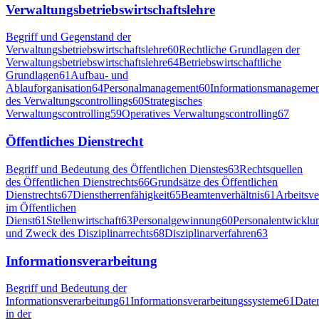
Verwaltungsbetriebswirtschaftslehre
Begriff und Gegenstand der
Verwaltungsbetriebswirtschaftslehre
60
Rechtliche Grundlagen der
Verwaltungsbetriebswirtschaftslehre
64
Betriebswirtschaftliche
Grundlagen
61
Aufbau- und
Ablauforganisation
64
Personalmanagement
60
Informationsmanagemen
des Verwaltungscontrollings
60
Strategisches
Verwaltungscontrolling
59
Operatives Verwaltungscontrolling
67
Öffentliches Dienstrecht
Begriff und Bedeutung des Öffentlichen Dienstes
63
Rechtsquellen
des Öffentlichen Dienstrechts
66
Grundsätze des Öffentlichen
Dienstrechts
67
Dienstherrenfähigkeit
65
Beamtenverhältnis
61
Arbeitsve
im Öffentlichen
Dienst
61
Stellenwirtschaft
63
Personalgewinnung
60
Personalentwicklu
und Zweck des Disziplinarrechts
68
Disziplinarverfahren
63
Informationsverarbeitung
Begriff und Bedeutung der
Informationsverarbeitung
61
Informationsverarbeitungssysteme
61
Date
in der