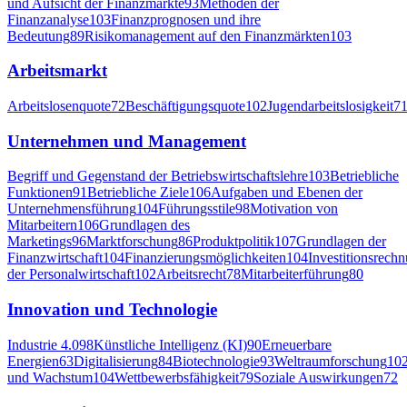
und Aufsicht der Finanzmärkte
93
Methoden der
Finanzanalyse
103
Finanzprognosen und ihre
Bedeutung
89
Risikomanagement auf den Finanzmärkten
103
Arbeitsmarkt
Arbeitslosenquote
72
Beschäftigungsquote
102
Jugendarbeitslosigkeit
7
Unternehmen und Management
Begriff und Gegenstand der Betriebswirtschaftslehre
103
Betriebliche
Funktionen
91
Betriebliche Ziele
106
Aufgaben und Ebenen der
Unternehmensführung
104
Führungsstile
98
Motivation von
Mitarbeitern
106
Grundlagen des
Marketings
96
Marktforschung
86
Produktpolitik
107
Grundlagen der
Finanzwirtschaft
104
Finanzierungsmöglichkeiten
104
Investitionsrech
der Personalwirtschaft
102
Arbeitsrecht
78
Mitarbeiterführung
80
Innovation und Technologie
Industrie 4.0
98
Künstliche Intelligenz (KI)
90
Erneuerbare
Energien
63
Digitalisierung
84
Biotechnologie
93
Weltraumforschung
10
und Wachstum
104
Wettbewerbsfähigkeit
79
Soziale Auswirkungen
72