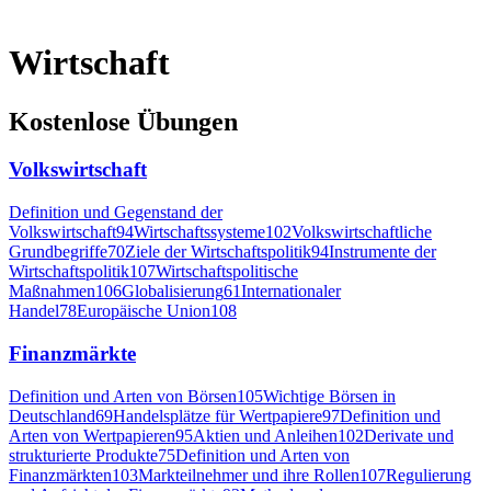
Wirtschaft
Kostenlose Übungen
Volkswirtschaft
Definition und Gegenstand der
Volkswirtschaft
94
Wirtschaftssysteme
102
Volkswirtschaftliche
Grundbegriffe
70
Ziele der Wirtschaftspolitik
94
Instrumente der
Wirtschaftspolitik
107
Wirtschaftspolitische
Maßnahmen
106
Globalisierung
61
Internationaler
Handel
78
Europäische Union
108
Finanzmärkte
Definition und Arten von Börsen
105
Wichtige Börsen in
Deutschland
69
Handelsplätze für Wertpapiere
97
Definition und
Arten von Wertpapieren
95
Aktien und Anleihen
102
Derivate und
strukturierte Produkte
75
Definition und Arten von
Finanzmärkten
103
Markteilnehmer und ihre Rollen
107
Regulierung