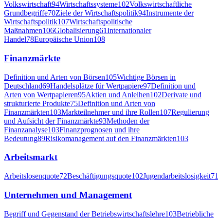
Volkswirtschaft
94
Wirtschaftssysteme
102
Volkswirtschaftliche
Grundbegriffe
70
Ziele der Wirtschaftspolitik
94
Instrumente der
Wirtschaftspolitik
107
Wirtschaftspolitische
Maßnahmen
106
Globalisierung
61
Internationaler
Handel
78
Europäische Union
108
Finanzmärkte
Definition und Arten von Börsen
105
Wichtige Börsen in
Deutschland
69
Handelsplätze für Wertpapiere
97
Definition und
Arten von Wertpapieren
95
Aktien und Anleihen
102
Derivate und
strukturierte Produkte
75
Definition und Arten von
Finanzmärkten
103
Markteilnehmer und ihre Rollen
107
Regulierung
und Aufsicht der Finanzmärkte
93
Methoden der
Finanzanalyse
103
Finanzprognosen und ihre
Bedeutung
89
Risikomanagement auf den Finanzmärkten
103
Arbeitsmarkt
Arbeitslosenquote
72
Beschäftigungsquote
102
Jugendarbeitslosigkeit
7
Unternehmen und Management
Begriff und Gegenstand der Betriebswirtschaftslehre
103
Betriebliche