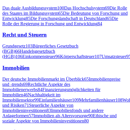
Das duale Ausbildungssystem
100
Das Hochschulsystem
69
Die Rolle
des Staates im Bildungssystem
65
Die Bedeutung von Forschung und
Entwicklung
85
Die Forschungslandschaft in Deutschland
65
Die
Rolle der Regierung in Forschung und Entwicklung
84
Recht und Steuern
Grundgesetz
103
Bürgerliches Gesetzbuch
(BGB)
66
Handelsgesetzbuch
(HGB)
106
Einkommensteuer
96
Körperschaftsteuer
107
Umsatzsteuer
9
Immobilien
Der deutsche Immobilienmarkt im Überblick
65
Immobilienpreise
und -trends
69
Rechtliche Aspekte des
Immobilienerwerbs
84
Finanzierungsmöglichkeiten für
Immobilien
46
Nachhaltigkeit im
Immobiliensektor
99
Einfamilienhäuser
109
Mehrfamilienhäuser
108
Woh
und Risiken
71
Steuerliche Aspekte von
Immobilieninvestitionen
83
Immobilienfonds und andere
Anlageformen
57
Immobilien als Altersvorsorge
90
Ethische und
soziale Aspekte von Immobilieninvestitionen
80