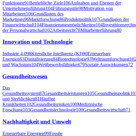
Funktionen
91
Betriebliche Ziele
106
Aufgaben und Ebenen der
Unternehmensführung
104
Führungsstile
98
Motivation von
Mitarbeitern
106
Grundlagen des
Marketings
96
Marktforschung
86
Produktpolitik
107
Grundlagen der
Finanzwirtschaft
104
Finanzierungsmöglichkeiten
104
Investitionsrech
der Personalwirtschaft
102
Arbeitsrecht
78
Mitarbeiterführung
80
Innovation und Technologie
Industrie 4.0
98
Künstliche Intelligenz (KI)
90
Erneuerbare
Energien
63
Digitalisierung
84
Biotechnologie
93
Weltraumforschung
10
und Wachstum
104
Wettbewerbsfähigkeit
79
Soziale Auswirkungen
72
Gesundheitswesen
Das
Gesundheitssystem
87
Gesundheitsleistungen
105
Gesundheitspolitik
10
und Sterblichkeit
81
Häufige
Krankheiten
102
Gesundheitsrisiken
100
Medizinische
Forschung
103
Gesundheitstechnologie
100
Gesundheitswirtschaft
71
Nachhaltigkeit und Umwelt
Erneuerbare Energien
99
Fossile