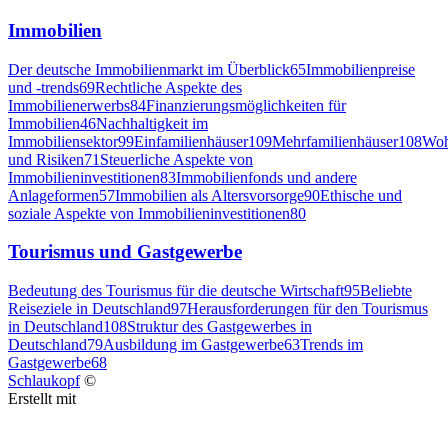
Immobilien
Der deutsche Immobilienmarkt im Überblick
65
Immobilienpreise
und -trends
69
Rechtliche Aspekte des
Immobilienerwerbs
84
Finanzierungsmöglichkeiten für
Immobilien
46
Nachhaltigkeit im
Immobiliensektor
99
Einfamilienhäuser
109
Mehrfamilienhäuser
108
Woh
und Risiken
71
Steuerliche Aspekte von
Immobilieninvestitionen
83
Immobilienfonds und andere
Anlageformen
57
Immobilien als Altersvorsorge
90
Ethische und
soziale Aspekte von Immobilieninvestitionen
80
Tourismus und Gastgewerbe
Bedeutung des Tourismus für die deutsche Wirtschaft
95
Beliebte
Reiseziele in Deutschland
97
Herausforderungen für den Tourismus
in Deutschland
108
Struktur des Gastgewerbes in
Deutschland
79
Ausbildung im Gastgewerbe
63
Trends im
Gastgewerbe
68
Schlaukopf
©
Erstellt mit