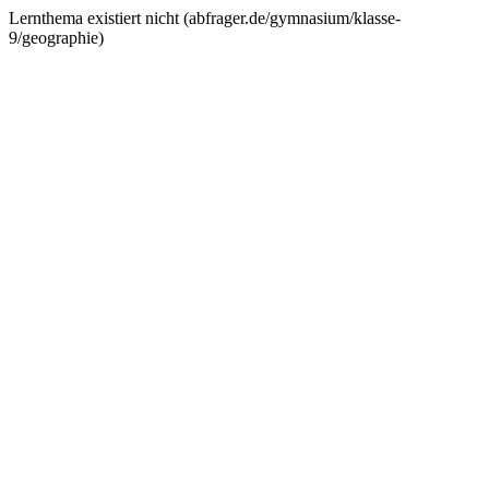
Lernthema existiert nicht (
abfrager.de/gymnasium/klasse-
9/geographie
)