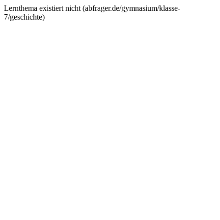
Lernthema existiert nicht (
abfrager.de/gymnasium/klasse-
7/geschichte
)