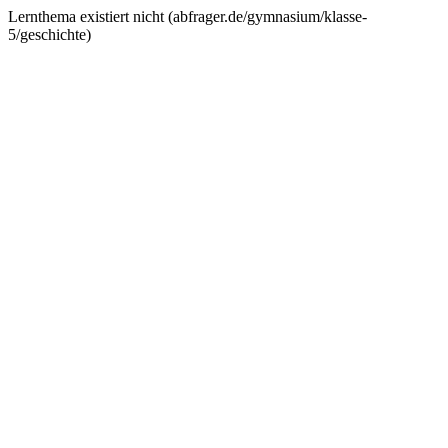
Lernthema existiert nicht (
abfrager.de/gymnasium/klasse-
5/geschichte
)